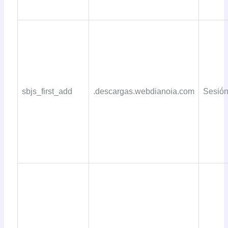
sbjs_first_add
.descargas.webdianoia.com
Sesió