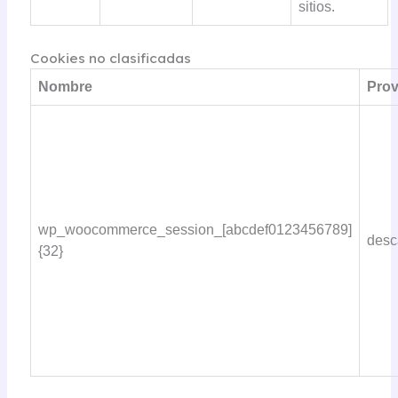
sitios.
Cookies no clasificadas
Nombre
Prov
wp_woocommerce_session_[abcdef0123456789]
desc
{32}