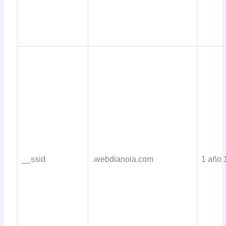
__ssid
.webdianoia.com
1 año 