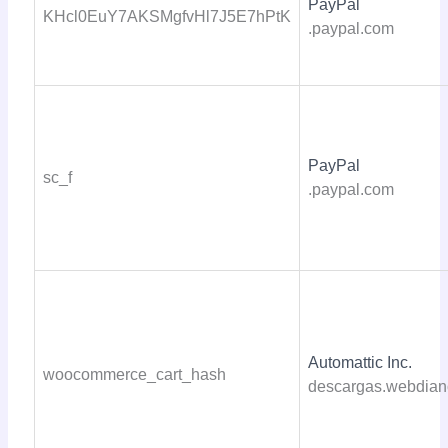
PayPal
KHcl0EuY7AKSMgfvHl7J5E7hPtK
.paypal.com
PayPal
sc_f
.paypal.com
Automattic Inc.
woocommerce_cart_hash
descargas.webdian